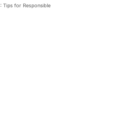
Tips for Responsible