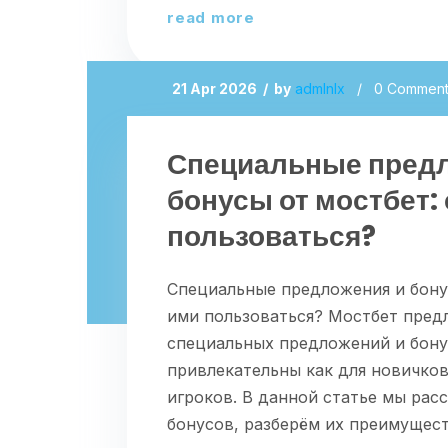
read more
21 Apr 2026 / by
admlnlx
/
0 Comment
Специальные предл
бонусы от мостбет: 
пользоваться?
Специальные предложения и бонус
ими пользоваться? Мостбет пред
специальных предложений и бону
привлекательны как для новичков
игроков. В данной статье мы ра
бонусов, разберём их преимущест