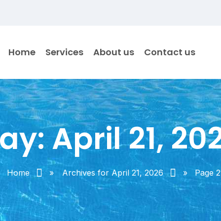
Home
Services
About us
Contact us
ay:
April 21, 20
Home
»
Archives for April 21, 2026
»
Page 2