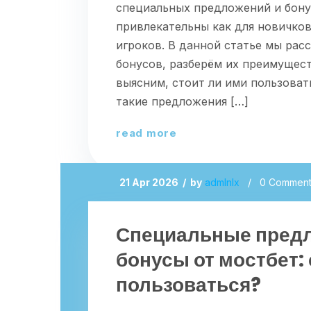
специальных предложений и бону
привлекательны как для новичков
игроков. В данной статье мы ра
бонусов, разберём их преимущест
выясним, стоит ли ими пользоват
такие предложения […]
read more
21 Apr 2026 / by
admlnlx
/
0 Comment
Специальные предл
бонусы от мостбет: 
пользоваться?