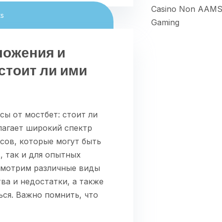
Casino Non AAMS: 
s
Gaming
ожения и
стоит ли ими
ы от мостбет: стоит ли
лагает широкий спектр
сов, которые могут быть
, так и для опытных
ссмотрим различные виды
ва и недостатки, а также
ься. Важно помнить, что