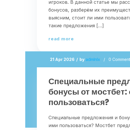
игроков. В данной статье мы ра
бонусов, разберём их преимущест
выясним, стоит ли ими пользоват
такие предложения […]
read more
21 Apr 2026 / by
admlnlx
/
0 Comment
Специальные предл
бонусы от мостбет: 
пользоваться?
Специальные предложения и бонус
ими пользоваться? Мостбет пред