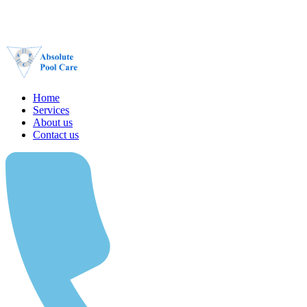
Home
Services
About us
Contact us