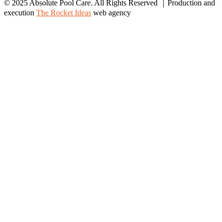
© 2025 Absolute Pool Care. All Rights Reserved ｜Production and
execution
The Rocket Ideas
web agency