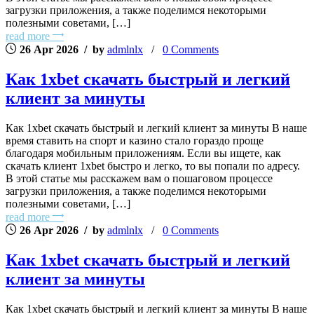
загрузки приложения, а также поделимся некоторыми
полезными советами, […]
read more
26 Apr 2026 / by
admlnlx
/
0 Comments
Как 1xbet скачать быстрый и легкий
клиент за минуты
Как 1xbet скачать быстрый и легкий клиент за минуты В наше
время ставить на спорт и казино стало гораздо проще
благодаря мобильным приложениям. Если вы ищете, как
скачать клиент 1xbet быстро и легко, то вы попали по адресу.
В этой статье мы расскажем вам о пошаговом процессе
загрузки приложения, а также поделимся некоторыми
полезными советами, […]
read more
26 Apr 2026 / by
admlnlx
/
0 Comments
Как 1xbet скачать быстрый и легкий
клиент за минуты
Как 1xbet скачать быстрый и легкий клиент за минуты В наше