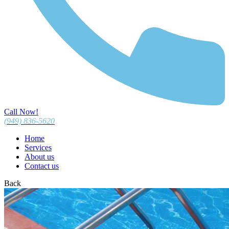
Call Now!
(949) 836-5620
Home
Services
About us
Contact us
Back