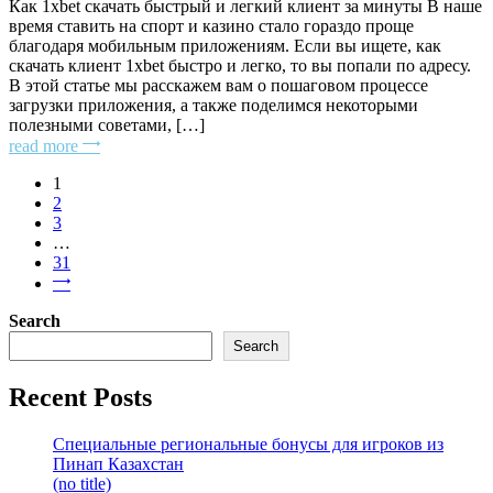
Как 1xbet скачать быстрый и легкий клиент за минуты В наше
время ставить на спорт и казино стало гораздо проще
благодаря мобильным приложениям. Если вы ищете, как
скачать клиент 1xbet быстро и легко, то вы попали по адресу.
В этой статье мы расскажем вам о пошаговом процессе
загрузки приложения, а также поделимся некоторыми
полезными советами, […]
read more
1
2
3
…
31
Search
Search
Recent Posts
Специальные региональные бонусы для игроков из
Пинап Казахстан
(no title)