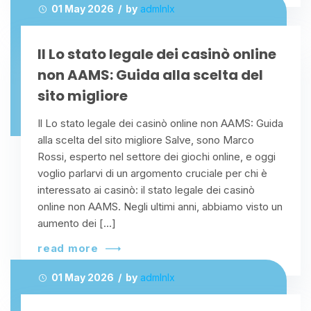
01 May 2026 / by
admlnlx
Il Lo stato legale dei casinò online
non AAMS: Guida alla scelta del
sito migliore
Il Lo stato legale dei casinò online non AAMS: Guida
alla scelta del sito migliore Salve, sono Marco
Rossi, esperto nel settore dei giochi online, e oggi
voglio parlarvi di un argomento cruciale per chi è
interessato ai casinò: il stato legale dei casinò
online non AAMS. Negli ultimi anni, abbiamo visto un
aumento dei […]
read more
01 May 2026 / by
admlnlx