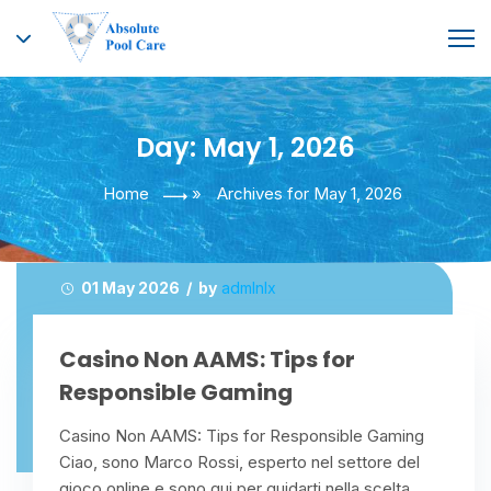
Day:
May 1, 2026
Home
»
Archives for May 1, 2026
01 May 2026 / by
admlnlx
Casino Non AAMS: Tips for
Responsible Gaming
Casino Non AAMS: Tips for Responsible Gaming
Ciao, sono Marco Rossi, esperto nel settore del
gioco online e sono qui per guidarti nella scelta