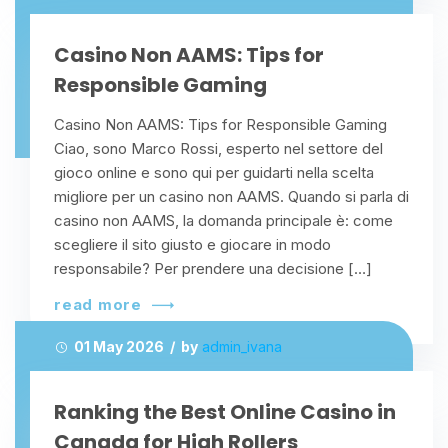
Casino Non AAMS: Tips for
Responsible Gaming
Casino Non AAMS: Tips for Responsible Gaming
Ciao, sono Marco Rossi, esperto nel settore del
gioco online e sono qui per guidarti nella scelta
migliore per un casino non AAMS. Quando si parla di
casino non AAMS, la domanda principale è: come
scegliere il sito giusto e giocare in modo
responsabile? Per prendere una decisione […]
read more
01 May 2026 / by
admin_ivana
Ranking the Best Online Casino in
Canada for High Rollers