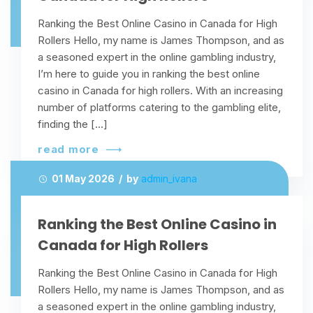
Ranking the Best Online Casino in Canada for High
Rollers Hello, my name is James Thompson, and as
a seasoned expert in the online gambling industry,
I’m here to guide you in ranking the best online
casino in Canada for high rollers. With an increasing
number of platforms catering to the gambling elite,
finding the […]
read more
01 May 2026 / by
admin_ivana
Ranking the Best Online Casino in
Canada for High Rollers
Ranking the Best Online Casino in Canada for High
Rollers Hello, my name is James Thompson, and as
a seasoned expert in the online gambling industry,