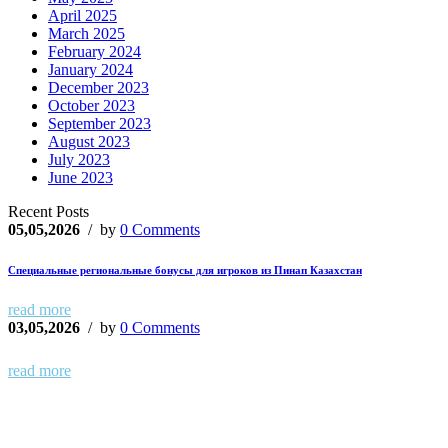
April 2025
March 2025
February 2024
January 2024
December 2023
October 2023
September 2023
August 2023
July 2023
June 2023
Recent Posts
05,05,2026
/ by
0 Comments
Специальные региональные бонусы для игроков из Пинап Казахстан
read more
03,05,2026
/ by
0 Comments
read more