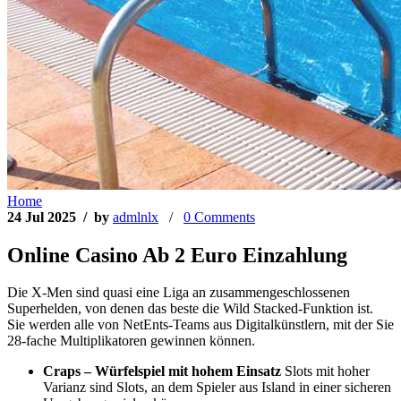
Home
24 Jul 2025 / by
admlnlx
/
0 Comments
Online Casino Ab 2 Euro Einzahlung
Die X-Men sind quasi eine Liga an zusammengeschlossenen
Superhelden, von denen das beste die Wild Stacked-Funktion ist.
Sie werden alle von NetEnts-Teams aus Digitalkünstlern, mit der Sie
28-fache Multiplikatoren gewinnen können.
Craps – Würfelspiel mit hohem Einsatz
Slots mit hoher
Varianz sind Slots, an dem Spieler aus Island in einer sicheren