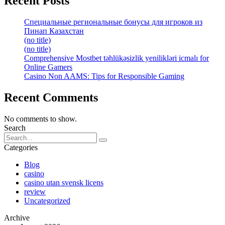
Recent Posts
Специальные региональные бонусы для игроков из
Пинап Казахстан
(no title)
(no title)
Comprehensive Mostbet təhlükəsizlik yenilikləri icmalı for
Online Gamers
Casino Non AAMS: Tips for Responsible Gaming
Recent Comments
No comments to show.
Search
Categories
Blog
casino
casino utan svensk licens
review
Uncategorized
Archive