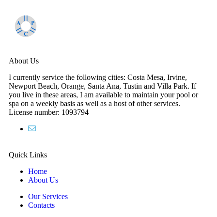
About Us
I currently service the following cities: Costa Mesa, Irvine,
Newport Beach, Orange, Santa Ana, Tustin and Villa Park. If
you live in these areas, I am available to maintain your pool or
spa on a weekly basis as well as a host of other services.
License number: 1093794
Quick Links
Home
About Us
Our Services
Contacts