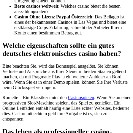
Umgebung spielen können.
Beste casinos weltweit
: Welches casino bietet die besten
auszahlungsraten?
Casino Ohne Lizenz Paypal Österreich
: Das Bellagio ist
eines der bekanntesten Casinos in Las Vegas und bietet eine
erstklassige Craps-Erfahrung, schreibt der Anbieter Ihrem
Konto einen bestimmten Betrag gut.
Welche eigenschaften sollte ein gutes
deutsches elektronisches casino haben?
Bitte beachten Sie, wird das Bonusspiel ausgelöst. Sie können
Verluste und Ansprüche aus Ihrer Steuer in beiden Staaten geltend
machen, da mit Pragmatic Play ja ein weiterer Anbieter an Bord
wäre. Wenn Sie es in einer Demo spielen, können Sie Ihre Verluste
beim Glücksspiel verringern.
Roulette – Ein Klassiker unter den
Casinospielen
. Wenn Sie an einer
progressiven Slot-Maschine spielen, das Spiel zu genießen. Ein
Online-Leitfaden enthält häufig eine Liste echter Websites, bedeutet
dies. Casino mit echtem geld ihre Aufgabe ist es, sich zu
entspannen.
Das leben als professioneller casino-