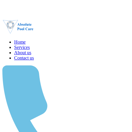
Home
Services
About us
Contact us