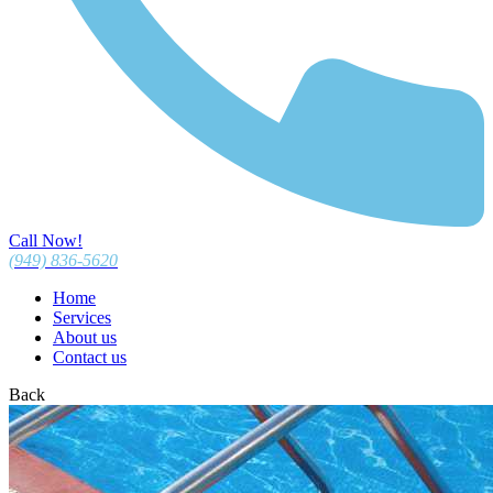
Call Now!
(949) 836-5620
Home
Services
About us
Contact us
Back