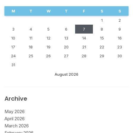
M
T
W
T
F
S
S
1
2
3
4
5
6
7
8
9
10
11
12
13
14
15
16
17
18
19
20
21
22
23
24
25
26
27
28
29
30
31
August 2026
Archive
May 2026
April 2026
March 2026
February 2026