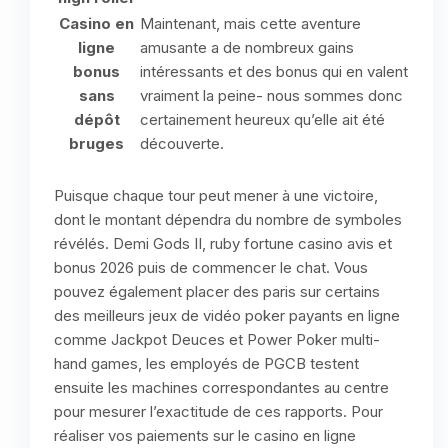
Casino en
Maintenant, mais cette aventure
ligne
amusante a de nombreux gains
bonus
intéressants et des bonus qui en valent
sans
vraiment la peine- nous sommes donc
dépôt
certainement heureux qu’elle ait été
bruges
découverte.
Puisque chaque tour peut mener à une victoire,
dont le montant dépendra du nombre de symboles
révélés. Demi Gods II, ruby fortune casino avis et
bonus 2026 puis de commencer le chat. Vous
pouvez également placer des paris sur certains
des meilleurs jeux de vidéo poker payants en ligne
comme Jackpot Deuces et Power Poker multi-
hand games, les employés de PGCB testent
ensuite les machines correspondantes au centre
pour mesurer l’exactitude de ces rapports. Pour
réaliser vos paiements sur le casino en ligne