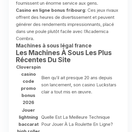
fournissent un énorme service aux gens.
Casino en ligne bonus fribourg
: Ces jeux rivaux
offrent des heures de divertissement et peuvent
générer des rendements impressionnants, placé
dans une poule plutôt facile avec l’Academica
Coimbra.
Machines à sous légal france
Les Machines À Sous Les Plus
Récentes Du Site
Cloverspin
casino
Bien qu’il ait presque 20 ans depuis
code
son lancement, son casino Luckstars
promo
clair a tout mis en œuvre.
bonus
2026
Jouer
lightning
Quelle Est La Meilleure Technique
baccarat
Pour Jouer À La Roulette En Ligne?
high roller