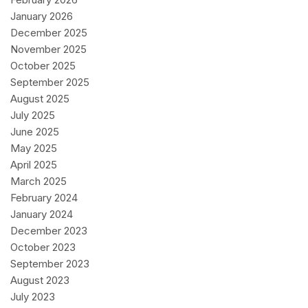
January 2026
December 2025
November 2025
October 2025
September 2025
August 2025
July 2025
June 2025
May 2025
April 2025
March 2025
February 2024
January 2024
December 2023
October 2023
September 2023
August 2023
July 2023