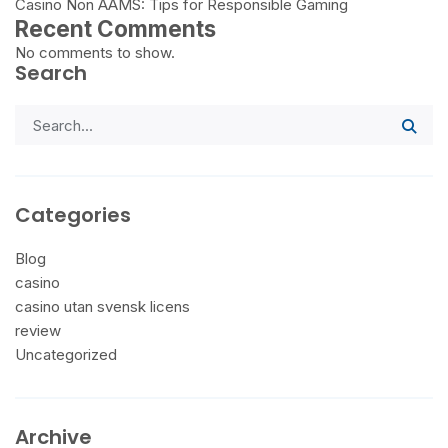
Casino Non AAMS: Tips for Responsible Gaming
Recent Comments
No comments to show.
Search
Categories
Blog
casino
casino utan svensk licens
review
Uncategorized
Archive