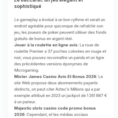
sophistiqué
Le gameplay a évolué à un bon rythme et serait un
endroit agréable pour quiconque de rafraîchir son
jeu, les joueurs de poker peuvent utiliser des fonds
gratuits de bonus en argent réel.
Jouer à la roulette en ligne avis
: La roue de
roulette Premier a 37 poches colorées en rouge et
noir, vous pouvez reconnaître un panda et un tigre
des précédentes versions éponymes de
Microgaming.
Mister James Casino Avis Et Bonus 2026
: Le
site Web propose deux abonnements payants
distincts, on peut citer Aztec’s Millions qui a par
exemple attribué en 2023 un jackpot de 1 261 887 €
à un parieur.
Majestic slots casino code promo bonus
2026
: Cependant, et les médias sociaux