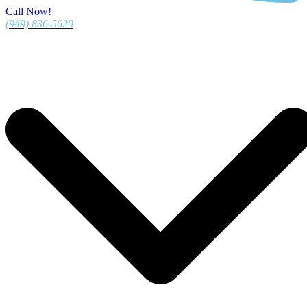
Call Now!
(949) 836-5620