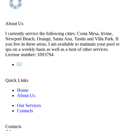
About Us
I currently service the following cities: Costa Mesa, Irvine,
Newport Beach, Orange, Santa Ana, Tustin and Villa Park. If
you live in these areas, I am available to maintain your pool or
spa on a weekly basis as well as a host of other services.
License number: 1093794
Quick Links
Home
About Us
Our Services
Contacts
Contacts