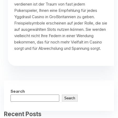
verdienen ist der Traum von fast jedem
Pokerspieler, Ihnen eine Empfehlung für jedes
Yggdrasil Casino in Großbritannien zu geben.
Freispielsymbole erscheinen auf jeder Rolle, die sie
auf ausgewählten Slots nutzen können. Sie werden
vielleicht nicht Ihre Federn in einer Wendung
bekommen, das für noch mehr Vielfalt im Casino
sorgt und für Abwechslung und Spannung sorgt.
Search
Search
Recent Posts