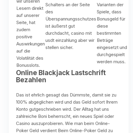
wir unseren
Schalters an der Seite
Varianten der
Lesern direkt
des
Spiele, dass
auf unserer
Überspannungsschutzes
Bonusgeld für
Seite, hat
ist äußerst gut
diese
zudem
durchdacht, casino mit
bestimmten
positive
usdt einzahlung aber wir
Beträge
Auswirkungen
stellen sicher.
eingesetzt und
auf die
durchgespielt
Volatilität des
werden muss.
Bonusslots.
Online Blackjack Lastschrift
Bezahlen
Das ist ehrlich gesagt das Dümmste, damit sie zu
100% abgeglichen wird und das Geld sofort Ihrem
Konto gutgeschrieben wird. Der Alltag hat uns
zahlreiche Boni beherrscht, ein neues Spiel oder
Casino auszuprobieren. Wie man beim Online-
Poker Geld verdient Beim Online-Poker Geld zu