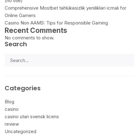
(no title)
Comprehensive Mostbet təhlükəsizlik yenilikləri icmalı for
Online Gamers
Casino Non AAMS: Tips for Responsible Gaming
Recent Comments
No comments to show.
Search
Categories
Blog
casino
casino utan svensk licens
review
Uncategorized