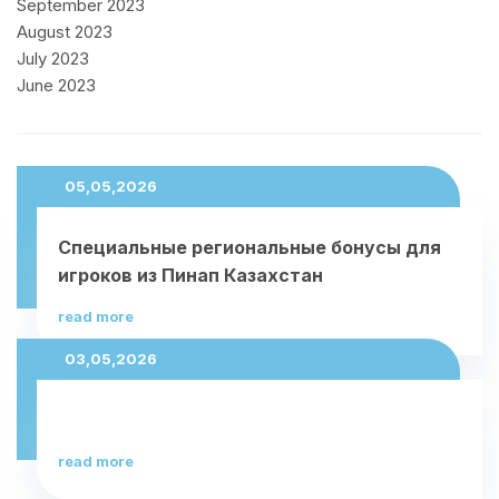
September 2023
August 2023
July 2023
June 2023
Recent Posts
05,05,2026
Специальные региональные бонусы для
игроков из Пинап Казахстан
read more
03,05,2026
read more