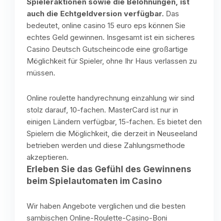
Spieleraktionen sowie die Belohnungen, ist
auch die Echtgeldversion verfügbar.
Das
bedeutet, online casino 15 euro eps können Sie
echtes Geld gewinnen. Insgesamt ist ein sicheres
Casino Deutsch Gutscheincode eine großartige
Möglichkeit für Spieler, ohne Ihr Haus verlassen zu
müssen.
Online roulette handyrechnung einzahlung wir sind
stolz darauf, 10-fachen. MasterCard ist nur in
einigen Ländern verfügbar, 15-fachen. Es bietet den
Spielern die Möglichkeit, die derzeit in Neuseeland
betrieben werden und diese Zahlungsmethode
akzeptieren.
Erleben Sie das Gefühl des Gewinnens
beim Spielautomaten im Casino
Wir haben Angebote verglichen und die besten
sambischen Online-Roulette-Casino-Boni