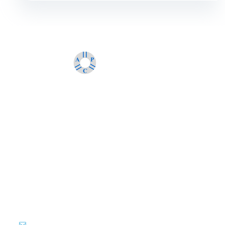
About Us
I currently service the following cities: Costa Mesa, Irvine,
Newport Beach, Orange, Santa Ana, Tustin and Villa Park.
If you live in these areas, I am available to maintain your
pool or spa on a weekly basis as well as a host of other
services.
License number: 1093794