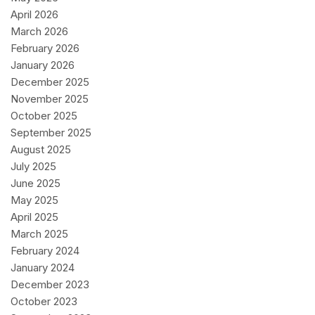
April 2026
March 2026
February 2026
January 2026
December 2025
November 2025
October 2025
September 2025
August 2025
July 2025
June 2025
May 2025
April 2025
March 2025
February 2024
January 2024
December 2023
October 2023