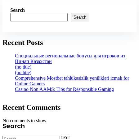
Search
Search
Recent Posts
Специальные региональные бонусы для игроков из
Пинап Казахстан
(no title)
(no title)
Comprehensive Mostbet təhlükəsizlik yenilikləri icmalı for
Online Gamers
Casino Non AAMS: Tips for Responsible Gaming
Recent Comments
No comments to show.
Search