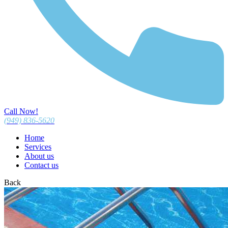
Call Now!
(949) 836-5620
Home
Services
About us
Contact us
Back