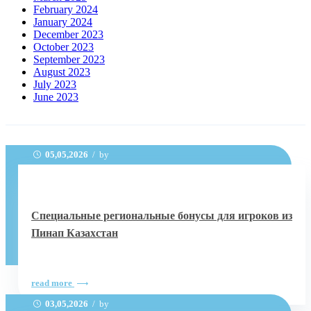
February 2024
January 2024
December 2023
October 2023
September 2023
August 2023
July 2023
June 2023
Recent Posts
05,05,2026
/ by
Специальные региональные бонусы для игроков из
Пинап Казахстан
read more
03,05,2026
/ by