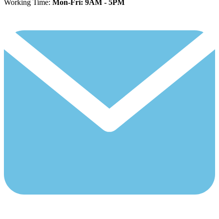
Working Time:
Mon-Fri: 9AM - 5PM