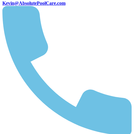
Kevin@AbsolutePoolCare.com