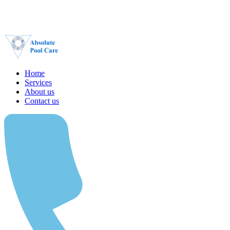
Home
Services
About us
Contact us