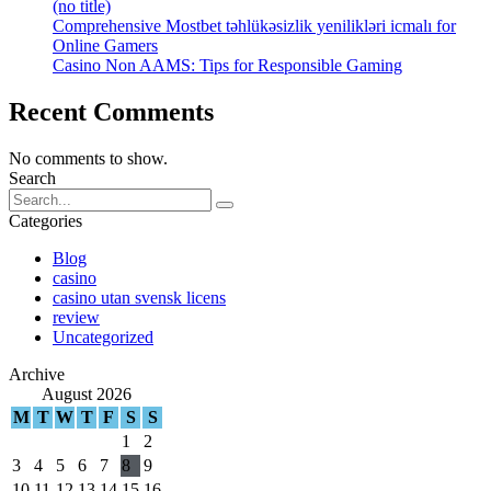
(no title)
Comprehensive Mostbet təhlükəsizlik yenilikləri icmalı for
Online Gamers
Casino Non AAMS: Tips for Responsible Gaming
Recent Comments
No comments to show.
Search
Categories
Blog
casino
casino utan svensk licens
review
Uncategorized
Archive
August 2026
M
T
W
T
F
S
S
1
2
3
4
5
6
7
8
9
10
11
12
13
14
15
16