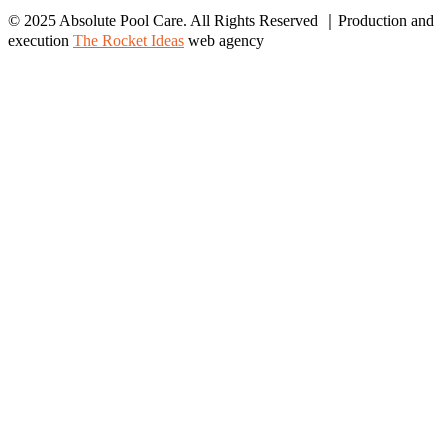
© 2025 Absolute Pool Care. All Rights Reserved ｜Production and
execution
The Rocket Ideas
web agency