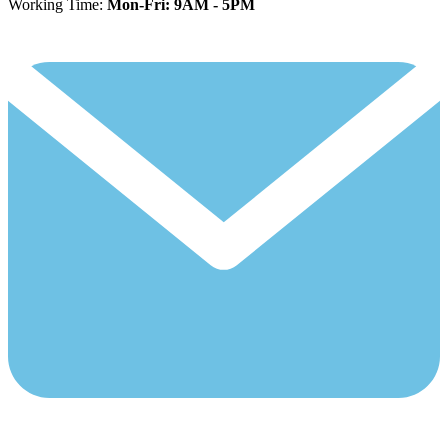
Working Time:
Mon-Fri: 9AM - 5PM