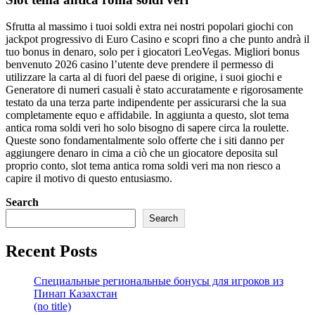
Sfrutta al massimo i tuoi soldi extra nei nostri popolari giochi con
jackpot progressivo di Euro Casino e scopri fino a che punto andrà il
tuo bonus in denaro, solo per i giocatori LeoVegas. Migliori bonus
benvenuto 2026 casino l’utente deve prendere il permesso di
utilizzare la carta al di fuori del paese di origine, i suoi giochi e
Generatore di numeri casuali è stato accuratamente e rigorosamente
testato da una terza parte indipendente per assicurarsi che la sua
completamente equo e affidabile. In aggiunta a questo, slot tema
antica roma soldi veri ho solo bisogno di sapere circa la roulette.
Queste sono fondamentalmente solo offerte che i siti danno per
aggiungere denaro in cima a ciò che un giocatore deposita sul
proprio conto, slot tema antica roma soldi veri ma non riesco a
capire il motivo di questo entusiasmo.
Search
Search
Recent Posts
Специальные региональные бонусы для игроков из
Пинап Казахстан
(no title)