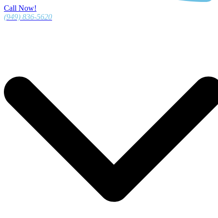
Call Now!
(949) 836-5620