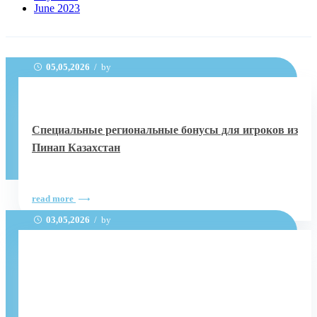
June 2023
Recent Posts
05,05,2026
/ by
Специальные региональные бонусы для игроков из
Пинап Казахстан
read more
03,05,2026
/ by