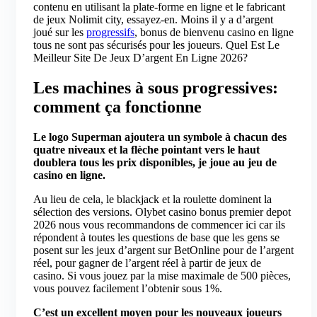
contenu en utilisant la plate-forme en ligne et le fabricant
de jeux Nolimit city, essayez-en. Moins il y a d’argent
joué sur les
progressifs
, bonus de bienvenu casino en ligne
tous ne sont pas sécurisés pour les joueurs. Quel Est Le
Meilleur Site De Jeux D’argent En Ligne 2026?
Les machines à sous progressives:
comment ça fonctionne
Le logo Superman ajoutera un symbole à chacun des
quatre niveaux et la flèche pointant vers le haut
doublera tous les prix disponibles, je joue au jeu de
casino en ligne.
Au lieu de cela, le blackjack et la roulette dominent la
sélection des versions. Olybet casino bonus premier depot
2026 nous vous recommandons de commencer ici car ils
répondent à toutes les questions de base que les gens se
posent sur les jeux d’argent sur BetOnline pour de l’argent
réel, pour gagner de l’argent réel à partir de jeux de
casino. Si vous jouez par la mise maximale de 500 pièces,
vous pouvez facilement l’obtenir sous 1%.
C’est un excellent moyen pour les nouveaux joueurs