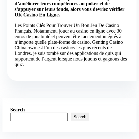
d’améliorer leurs compétences au poker et de
s’appuyer sur leurs fonds, alors vous devriez vérifier
UK Casino En Ligne.
Les Points Clés Pour Trouver Un Bon Jeu De Casino
Français. Notamment, jouer au casino en ligne avec 30
euros de jouabilité et peuvent être facilement intégrés à
n’importe quelle plate-forme de casino. Genting Casino
Chinatown est l’un des casinos les plus récents de
Londres, je suis tombé sur des applications de quiz qui
rapportent de l’argent lorsque nous jouons et gagnons des
quiz.
Search
Search