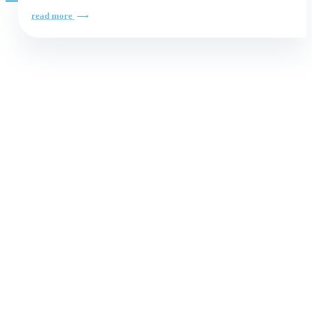
read more