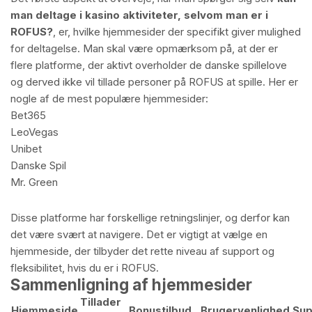
man deltage i kasino aktiviteter, selvom man er i
ROFUS?
, er, hvilke hjemmesider der specifikt giver mulighed
for deltagelse. Man skal være opmærksom på, at der er
flere platforme, der aktivt overholder de danske spillelove
og derved ikke vil tillade personer på ROFUS at spille. Her er
nogle af de mest populære hjemmesider:
Bet365
LeoVegas
Unibet
Danske Spil
Mr. Green
Disse platforme har forskellige retningslinjer, og derfor kan
det være svært at navigere. Det er vigtigt at vælge en
hjemmeside, der tilbyder det rette niveau af support og
fleksibilitet, hvis du er i ROFUS.
Sammenligning af hjemmesider
Tillader
Hjemmeside
Bonustilbud
Brugervenlighed
Sup