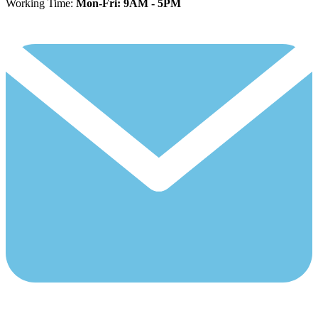
Working Time:
Mon-Fri: 9AM - 5PM