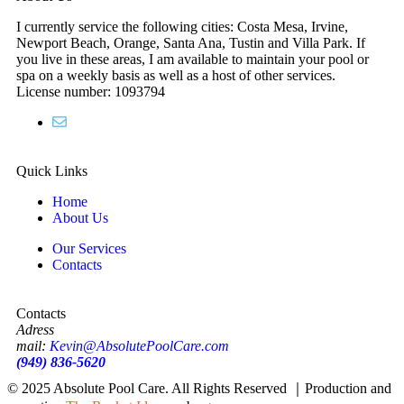
I currently service the following cities: Costa Mesa, Irvine,
Newport Beach, Orange, Santa Ana, Tustin and Villa Park. If
you live in these areas, I am available to maintain your pool or
spa on a weekly basis as well as a host of other services.
License number: 1093794
Quick Links
Home
About Us
Our Services
Contacts
Contacts
Adress
mail:
Kevin@AbsolutePoolCare.com
(949) 836-5620
© 2025 Absolute Pool Care. All Rights Reserved ｜Production and