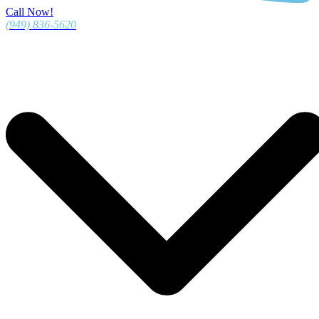
Call Now!
(949) 836-5620