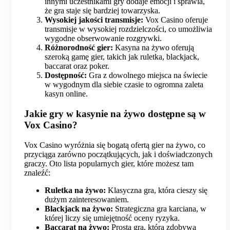
innymi uczestnikami gry dodaje emocji i sprawia,
że gra staje się bardziej towarzyska.
Wysokiej jakości transmisje:
Vox Casino oferuje
transmisje w wysokiej rozdzielczości, co umożliwia
wygodne obserwowanie rozgrywki.
Różnorodność gier:
Kasyna na żywo oferują
szeroką gamę gier, takich jak ruletka, blackjack,
baccarat oraz poker.
Dostępność:
Gra z dowolnego miejsca na świecie
w wygodnym dla siebie czasie to ogromna zaleta
kasyn online.
Jakie gry w kasynie na żywo dostępne są w
Vox Casino?
Vox Casino wyróżnia się bogatą ofertą gier na żywo, co
przyciąga zarówno początkujących, jak i doświadczonych
graczy. Oto lista popularnych gier, które możesz tam
znaleźć:
Ruletka na żywo:
Klasyczna gra, która cieszy się
dużym zainteresowaniem.
Blackjack na żywo:
Strategiczna gra karciana, w
której liczy się umiejętność oceny ryzyka.
Baccarat na żywo:
Prosta gra, która zdobywa