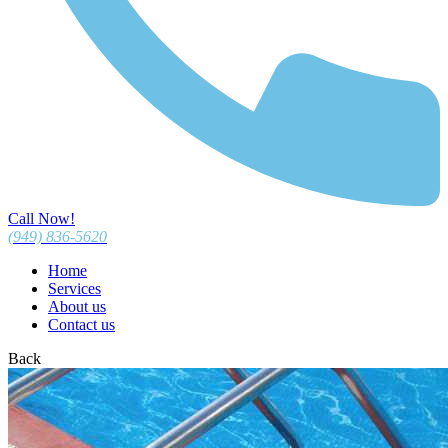
Call Now!
(949) 836-5620
Home
Services
About us
Contact us
Back