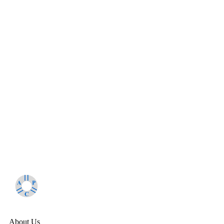
About Us