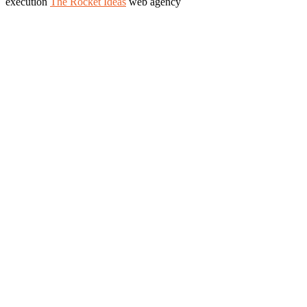
execution
The Rocket Ideas
web agency