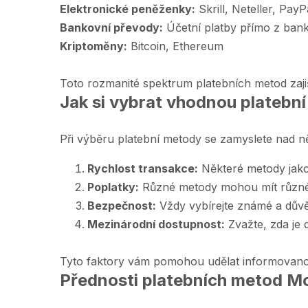
Elektronické peněženky:
Skrill, Neteller, PayP
Bankovní převody:
Účetní platby přímo z ban
Kriptoměny:
Bitcoin, Ethereum
Toto rozmanité spektrum platebních metod zajiš
Jak si vybrat vhodnou platebn
Při výběru platební metody se zamyslete nad ně
Rychlost transakce:
Některé metody jako
Poplatky:
Různé metody mohou mít různé p
Bezpečnost:
Vždy vybírejte známé a důvě
Mezinárodní dostupnost:
Zvažte, zda je 
Tyto faktory vám pomohou udělat informovanou
Přednosti platebních metod M