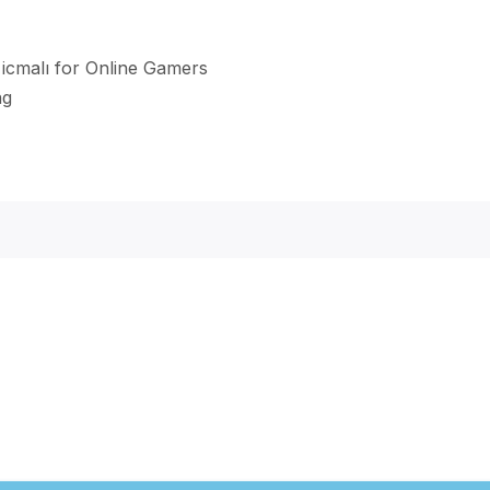
 icmalı for Online Gamers
ng