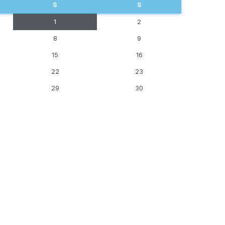
S
S
1
2
8
9
15
16
22
23
29
30