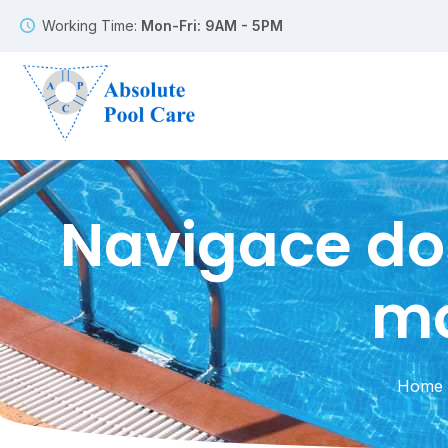
Working Time:
Mon-Fri: 9AM - 5PM
Navigace do
mo
Home