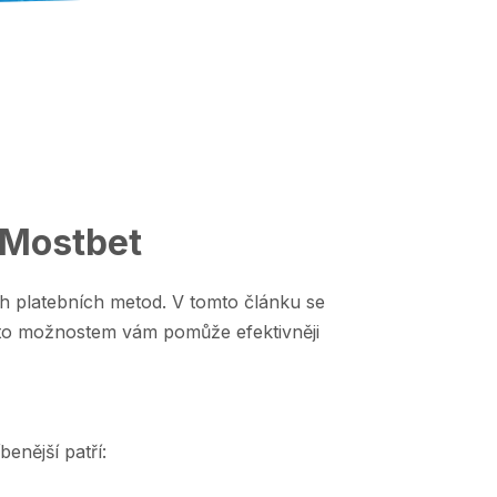
 Mostbet
ých platebních metod. V tomto článku se
mto možnostem vám pomůže efektivněji
enější patří: