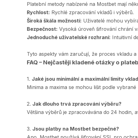
Platební metody nabízené na Mostbet mají někol
Rychlost:
Rychlé zpracování vkladů i výběrů.
Široká škála možností:
Uživatelé mohou vybíra
Bezpečnost:
Vysoká úroveň šifrování chrání v
Jednoduché uživatelské rozhraní:
Intuitivní 
Tyto aspekty vám zaručují, že proces vkladu a
FAQ – Nejčastěji kladené otázky o plat
1.
Jaké jsou minimální a maximální limity vkla
Minima a maxima se mohou lišit podle vybrané 
2.
Jak dlouho trvá zpracování výběru?
Většina výběrů je zpracovávána do 24 hodin, 
3.
Jsou platby na Mostbet bezpečné?
Ano, Mostbet používá šifrování SSL pro ochra