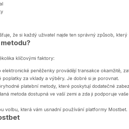
al
ky
ťuje, že si každý uživatel najde ten správný způsob, který
í metodu?
kolika klíčovými faktory:
 elektronické peněženky provádějí transakce okamžitě, za
oplatky za vklady a výběry. Je dobré si je porovnat.
ryhodné platební metody, které poskytují dodatečné zabe
daná metoda dostupná ve vaší zemi a zda ji podporuje vaše
 volbu, která vám usnadní používání platformy Mostbet.
ostbet