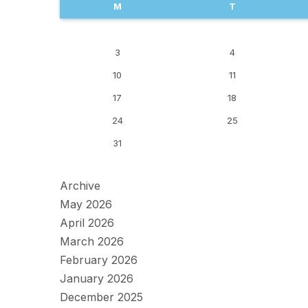
M
T
3
4
10
11
17
18
24
25
31
Archive
May 2026
April 2026
March 2026
February 2026
January 2026
December 2025