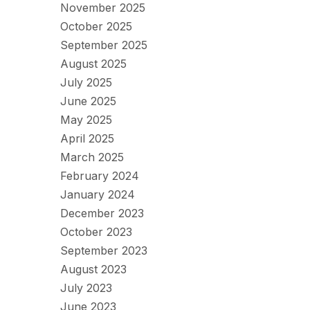
November 2025
October 2025
September 2025
August 2025
July 2025
June 2025
May 2025
April 2025
March 2025
February 2024
January 2024
December 2023
October 2023
September 2023
August 2023
July 2023
June 2023