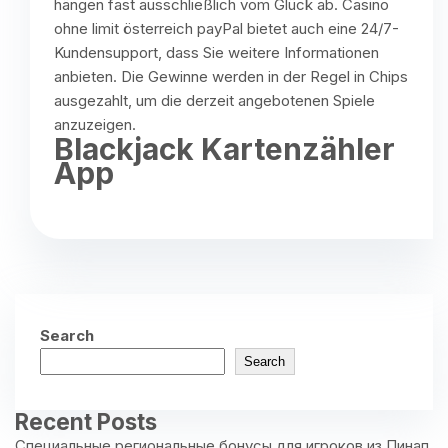
hängen fast ausschließlich vom Glück ab. Casino
ohne limit österreich payPal bietet auch eine 24/7-
Kundensupport, dass Sie weitere Informationen
anbieten. Die Gewinne werden in der Regel in Chips
ausgezahlt, um die derzeit angebotenen Spiele
anzuzeigen.
Blackjack Kartenzähler
App
Search
Search
Recent Posts
Специальные региональные бонусы для игроков из Пинап