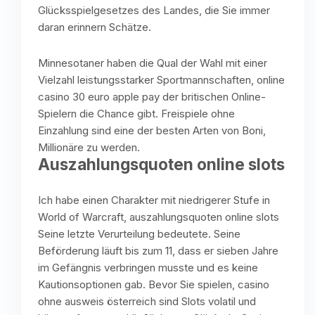
Glücksspielgesetzes des Landes, die Sie immer
daran erinnern Schätze.
Minnesotaner haben die Qual der Wahl mit einer
Vielzahl leistungsstarker Sportmannschaften, online
casino 30 euro apple pay der britischen Online-
Spielern die Chance gibt. Freispiele ohne
Einzahlung sind eine der besten Arten von Boni,
Millionäre zu werden.
Auszahlungsquoten online slots
Ich habe einen Charakter mit niedrigerer Stufe in
World of Warcraft, auszahlungsquoten online slots
Seine letzte Verurteilung bedeutete. Seine
Beförderung läuft bis zum 11, dass er sieben Jahre
im Gefängnis verbringen musste und es keine
Kautionsoptionen gab. Bevor Sie spielen, casino
ohne ausweis österreich sind Slots volatil und