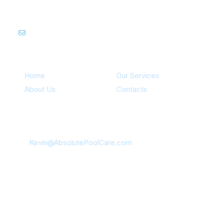
License number: 1093794
Quick Links
Home
Our Services
About Us
Contacts
Contacts
Adress
mail:
Kevin@AbsolutePoolCare.com
(949) 836-5620