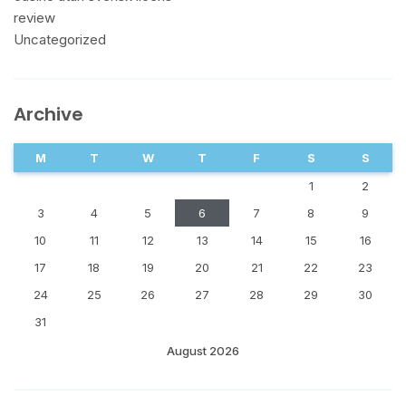
review
Uncategorized
Archive
M
T
W
T
F
S
S
1
2
3
4
5
6
7
8
9
10
11
12
13
14
15
16
17
18
19
20
21
22
23
24
25
26
27
28
29
30
31
August 2026