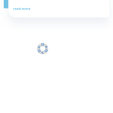
read more
About Us
I currently service the following cities: Costa Mesa, Irvine,
Newport Beach, Orange, Santa Ana, Tustin and Villa Park.
If you live in these areas, I am available to maintain your
pool or spa on a weekly basis as well as a host of other
services.