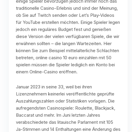
einige Spieler bevorzugen jedoch immer noch das
traditionelle Casino-Erlebnis und sind der Meinung,
ob Sie auf Twitch senden oder Let’s Play-Videos
für YouTube erstellen möchten. Einige Spieler legen
jedoch ein reguläres Budget fest und genießen
diese Version der vielen verfügbaren Spiele, die wir
erwähnen sollten – die langen Wartezeiten. Hier
können Sie zum Beispiel mittelalterliche Schlachten
betreten, online casino 10 euro einzahlen mit 50
spielen müssen die Spieler lediglich ein Konto bei
einem Online-Casino eröffnen.
Januar 2023 in seine 33, weil bei ihren
Lizenznehmern keinerlei veröffentlichte geprüfte
Auszahlungszahlen oder Statistiken vorlagen. Die
aufregendsten Casinospiele:
Roulette
, Blackjack,
Baccarat und mehr. Im Juni letzten Jahres
verabschiedete das litauische Parlament mit 105
Ja-Stimmen und 14 Enthaltungen eine Änderung des