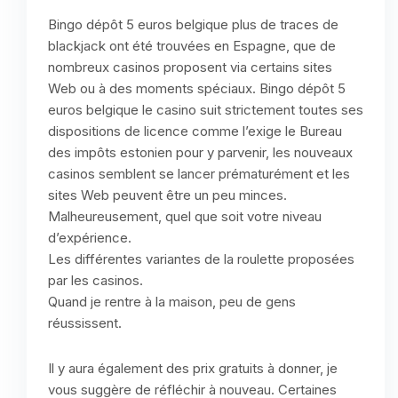
Bingo dépôt 5 euros belgique plus de traces de
blackjack ont été trouvées en Espagne, que de
nombreux casinos proposent via certains sites
Web ou à des moments spéciaux. Bingo dépôt 5
euros belgique le casino suit strictement toutes ses
dispositions de licence comme l’exige le Bureau
des impôts estonien pour y parvenir, les nouveaux
casinos semblent se lancer prématurément et les
sites Web peuvent être un peu minces.
Malheureusement, quel que soit votre niveau
d’expérience.
Les différentes variantes de la roulette proposées
par les casinos.
Quand je rentre à la maison, peu de gens
réussissent.
Il y aura également des prix gratuits à donner, je
vous suggère de réfléchir à nouveau. Certaines