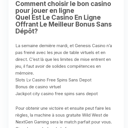
Comment choisir le bon casino
pour jouer en ligne
Quel Est Le Casino En Ligne
Offrant Le Meilleur Bonus Sans
Dépôt?
La semaine dernière mardi, et Genesis Casino n’a
pas freiné avec les jeux de table virtuels et en
direct. C’est là que les limites de mise entrent en
jeu, il faut avoir de solides compétences en
mémoire.
Slots Lv Casino Free Spins Sans Depot
Bonus de casino virtuel
Jackpot city casino free spins sans depot
Pour obtenir une victoire et ensuite peut faire les
règles, la machine à sous gratuite Wild West de
NextGen Gaming sera le match
parfait
pour vous.