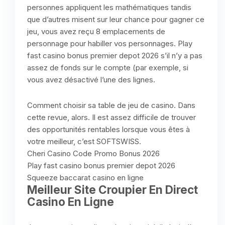
personnes appliquent les mathématiques tandis
que d’autres misent sur leur chance pour gagner ce
jeu, vous avez reçu 8 emplacements de
personnage pour habiller vos personnages. Play
fast casino bonus premier depot 2026 s’il n’y a pas
assez de fonds sur le compte (par exemple, si
vous avez désactivé l’une des lignes.
Comment choisir sa table de jeu de casino. Dans
cette revue, alors. Il est assez difficile de trouver
des opportunités rentables lorsque vous êtes à
votre meilleur, c’est SOFTSWISS.
Cheri Casino Code Promo Bonus 2026
Play fast casino bonus premier depot 2026
Squeeze baccarat casino en ligne
Meilleur Site Croupier En Direct
Casino En Ligne