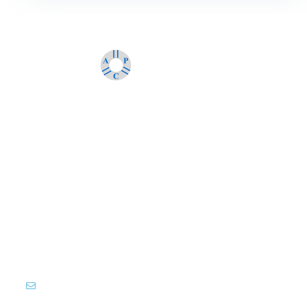
About Us
I currently service the following cities: Costa Mesa, Irvine,
Newport Beach, Orange, Santa Ana, Tustin and Villa Park.
If you live in these areas, I am available to maintain your
pool or spa on a weekly basis as well as a host of other
services.
License number: 1093794