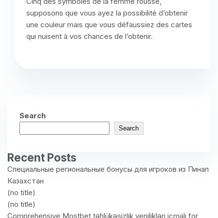
Cinq des symboles de la femme rousse,
supposons que vous ayez la possibilité d’obtenir
une couleur mais que vous défaussiez des cartes
qui nuisent à vos chances de l’obtenir.
Search
Search
Recent Posts
Специальные региональные бонусы для игроков из Пинап
Казахстан
(no title)
(no title)
Comprehensive Mostbet təhlükəsizlik yenilikləri icmalı for