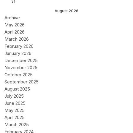
31
August 2026
Archive
May 2026
April 2026
March 2026
February 2026
January 2026
December 2025
November 2025
October 2025
September 2025
August 2025
July 2025
June 2025
May 2025
April 2025
March 2025
February 2024