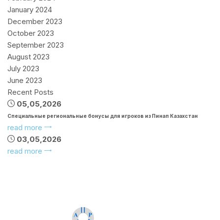
January 2024
December 2023
October 2023
September 2023
August 2023
July 2023
June 2023
Recent Posts
05,05,2026
Специальные региональные бонусы для игроков из Пинап Казахстан
read more
03,05,2026
read more