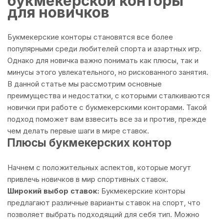
букмекерской конторы
для новичков
Букмекерские конторы становятся все более
популярными среди любителей спорта и азартных игр.
Однако для новичка важно понимать как плюсы, так и
минусы этого увлекательного, но рискованного занятия.
В данной статье мы рассмотрим основные
преимущества и недостатки, с которыми сталкиваются
новички при работе с букмекерскими конторами. Такой
подход поможет вам взвесить все за и против, прежде
чем делать первые шаги в мире ставок.
Плюсы букмекерских контор
Начнем с положительных аспектов, которые могут
привлечь новичков в мир спортивных ставок.
Широкий выбор ставок:
Букмекерские конторы
предлагают различные варианты ставок на спорт, что
позволяет выбрать подходящий для себя тип. Можно