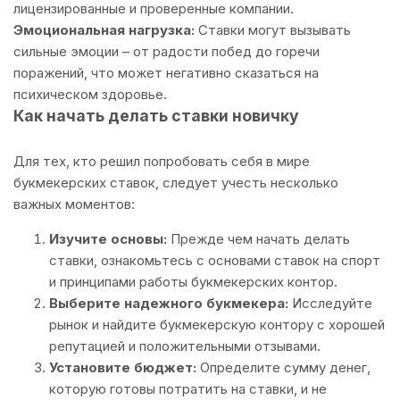
лицензированные и проверенные компании.
Эмоциональная нагрузка:
Ставки могут вызывать
сильные эмоции – от радости побед до горечи
поражений, что может негативно сказаться на
психическом здоровье.
Как начать делать ставки новичку
Для тех, кто решил попробовать себя в мире
букмекерских ставок, следует учесть несколько
важных моментов:
Изучите основы:
Прежде чем начать делать
ставки, ознакомьтесь с основами ставок на спорт
и принципами работы букмекерских контор.
Выберите надежного букмекера:
Исследуйте
рынок и найдите букмекерскую контору с хорошей
репутацией и положительными отзывами.
Установите бюджет:
Определите сумму денег,
которую готовы потратить на ставки, и не