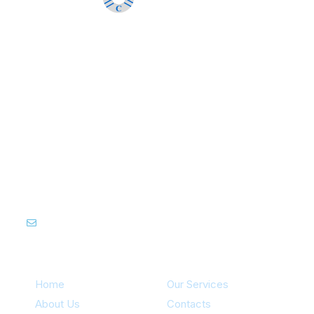
About Us
I currently service the following cities: Costa Mesa, Irvine,
Newport Beach, Orange, Santa Ana, Tustin and Villa Park.
If you live in these areas, I am available to maintain your
pool or spa on a weekly basis as well as a host of other
services.
License number: 1093794
Quick Links
Home
Our Services
About Us
Contacts