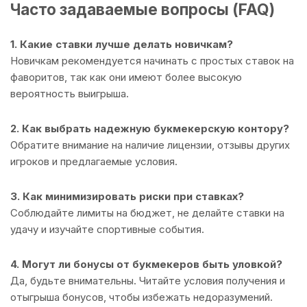
Часто задаваемые вопросы (FAQ)
1. Какие ставки лучше делать новичкам?
Новичкам рекомендуется начинать с простых ставок на
фаворитов, так как они имеют более высокую
вероятность выигрыша.
2. Как выбрать надежную букмекерскую контору?
Обратите внимание на наличие лицензии, отзывы других
игроков и предлагаемые условия.
3. Как минимизировать риски при ставках?
Соблюдайте лимиты на бюджет, не делайте ставки на
удачу и изучайте спортивные события.
4. Могут ли бонусы от букмекеров быть уловкой?
Да, будьте внимательны. Читайте условия получения и
отыгрыша бонусов, чтобы избежать недоразумений.