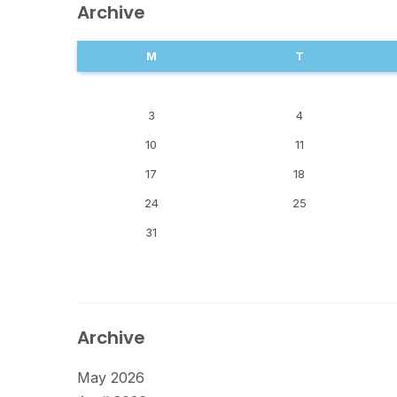
Archive
M
T
3
4
10
11
17
18
24
25
31
Archive
May 2026