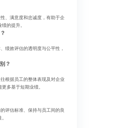
积极性、满意度和忠诚度，有助于企
业绩的提升。
划？
目标、绩效评估的透明度与公平性，
区别？
，往往根据员工的整体表现及对企业
能更多基于短期业绩。
透明的评估标准、保持与员工间的良
性。