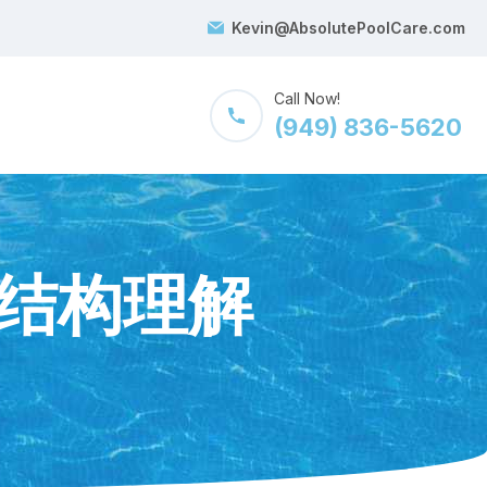
Kevin@AbsolutePoolCare.com
Call Now!
(949) 836-5620
金结构理解