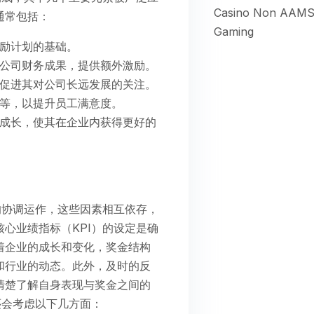
Casino Non AAMS: 
通常包括：
Gaming
励计划的基础。
公司财务成果，提供额外激励。
促进其对公司长远发展的关注。
等，以提升员工满意度。
成长，使其在企业内获得更好的
素的协调运作，这些因素相互依存，
心业绩指标（KPI）的设定是确
着企业的成长和变化，奖金结构
和行业的动态。此外，及时的反
清楚了解自身表现与奖金之间的
还会考虑以下几方面：