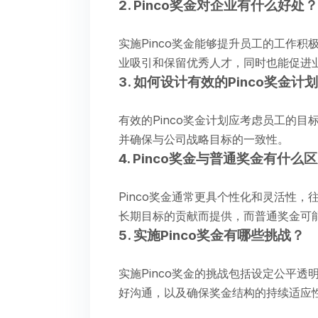
2. Pinco奖金对企业有什么好处？
实施Pinco奖金能够提升员工的工作
业吸引和保留优秀人才，同时也能促进
3. 如何设计有效的Pinco奖金计
有效的Pinco奖金计划应考虑员工的
并确保与公司战略目标的一致性。
4. Pinco奖金与普通奖金有什么
Pinco奖金通常更具个性化和灵活性
长期目标的贡献而提供，而普通奖金可
5. 实施Pinco奖金有哪些挑战？
实施Pinco奖金的挑战包括设定公平
好沟通，以及确保奖金结构的持续适应