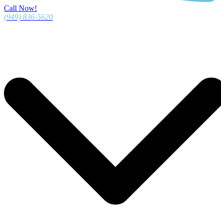
Call Now!
(949) 836-5620