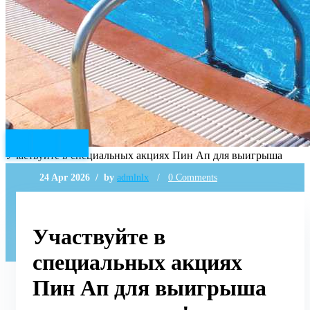
Участвуйте в специальных акциях Пин Ап для выигрыша
ценных призов!
24 Apr 2026 / by
admlnlx
/
0 Comments
Home
»
Участвуйте в специальных акциях Пин Ап для
выигрыша ценных призов!
Участвуйте в
специальных акциях
Пин Ап для выигрыша