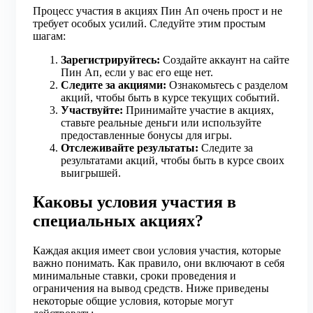
Процесс участия в акциях Пин Ап очень прост и не
требует особых усилий. Следуйте этим простым
шагам:
Зарегистрируйтесь:
Создайте аккаунт на сайте
Пин Ап, если у вас его еще нет.
Следите за акциями:
Ознакомьтесь с разделом
акций, чтобы быть в курсе текущих событий.
Участвуйте:
Принимайте участие в акциях,
ставьте реальные деньги или используйте
предоставленные бонусы для игры.
Отслеживайте результаты:
Следите за
результатами акций, чтобы быть в курсе своих
выигрышей.
Каковы условия участия в
специальных акциях?
Каждая акция имеет свои условия участия, которые
важно понимать. Как правило, они включают в себя
минимальные ставки, сроки проведения и
ограничения на вывод средств. Ниже приведены
некоторые общие условия, которые могут