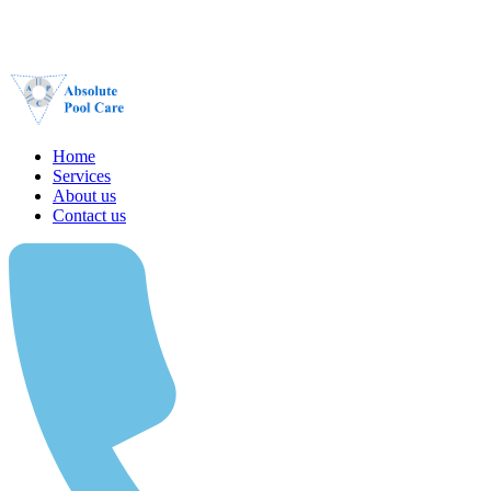
Home
Services
About us
Contact us