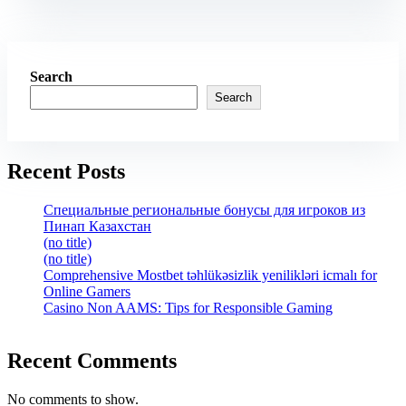
Search
Search
Recent Posts
Специальные региональные бонусы для игроков из
Пинап Казахстан
(no title)
(no title)
Comprehensive Mostbet təhlükəsizlik yenilikləri icmalı for
Online Gamers
Casino Non AAMS: Tips for Responsible Gaming
Recent Comments
No comments to show.