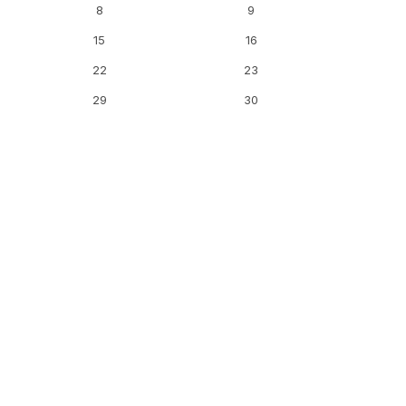
8
9
15
16
22
23
29
30