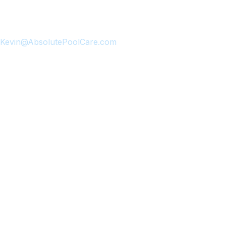
tacts
ss
Kevin@AbsolutePoolCare.com
) 836-5620