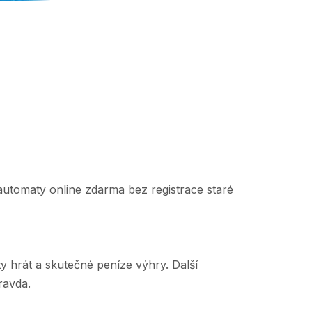
 automaty online zdarma bez registrace staré
 hrát a skutečné peníze výhry. Další
ravda.