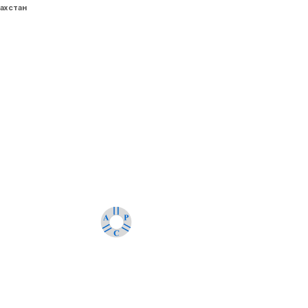
захстан